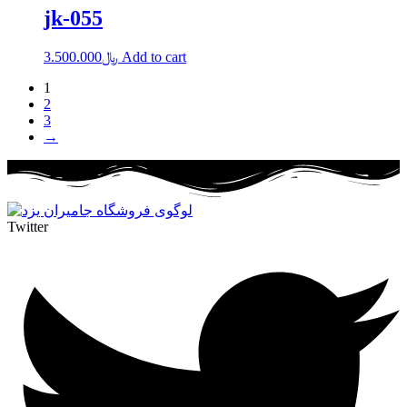
jk-055
3.500.000
﷼
Add to cart
1
2
3
→
Twitter