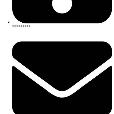
*********