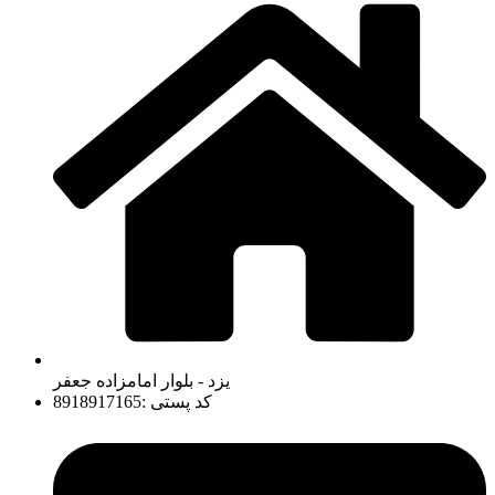
یزد - بلوار امامزاده جعفر
کد پستی :8918917165