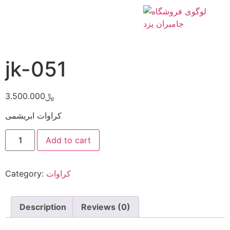
Home
/
کراوات
/ jk-051
jk-051
3.500.000
﷼
کراوات ابریشمی
Add to cart
Category:
کراوات
Description
Reviews (0)