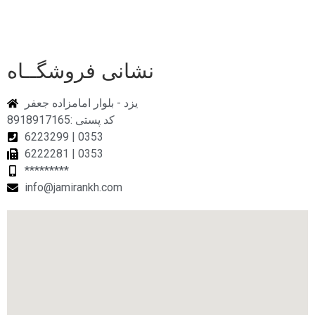
نشانی فروشگــاه
یزد - بلوار امامزاده جعفر
کد پستی :8918917165
6223299 | 0353
6222281 | 0353
*********
info@jamirankh.com