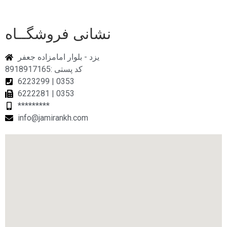
نشانی فروشگــاه
یزد - بلوار امامزاده جعفر
کد پستی :8918917165
6223299 | 0353
6222281 | 0353
*********
info@jamirankh.com