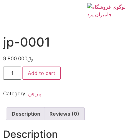
Home
/
پیراهن
/ jp-0001
jp-0001
9.800.000
﷼
Add to cart
Category:
پیراهن
Description
Reviews (0)
Description