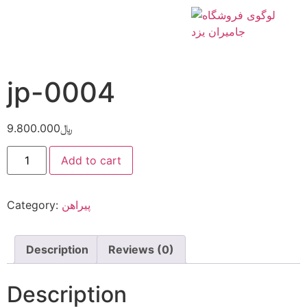
Home
/
پیراهن
/ jp-0004
jp-0004
9.800.000
﷼
Add to cart
Category:
پیراهن
Description
Reviews (0)
Description