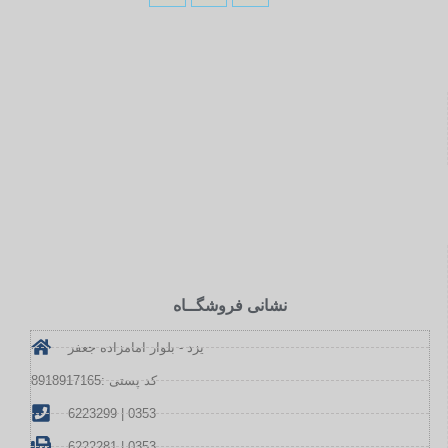
نشانی فروشگــاه
یزد - بلوار امامزاده جعفر
کد پستی :8918917165
6223299 | 0353
6222281 | 0353