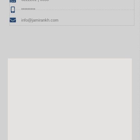
*********
info@jamirankh.com