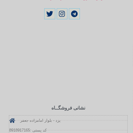
نشانی فروشگــاه
یزد - بلوار امامزاده جعفر
کد پستی :8918917165