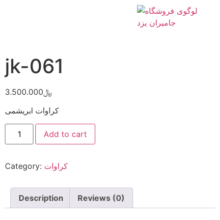
Home
/
کراوات
/ jk-061
jk-061
3.500.000
﷼
کراوات ابریشمی
Add to cart
Category:
کراوات
Description
Reviews (0)