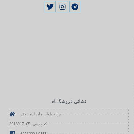
نشانی فروشگــاه
یزد - بلوار امامزاده جعفر
کد پستی :8918917165
6223299 | 0353