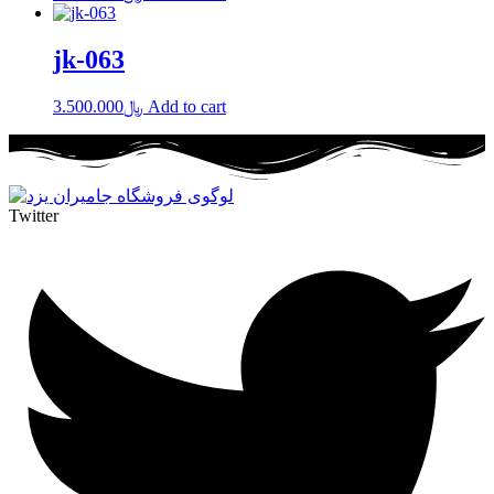
jk-063
3.500.000
﷼
Add to cart
Twitter