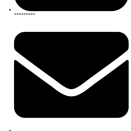
*********