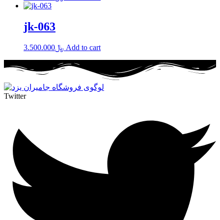
jk-063
3.500.000
﷼
Add to cart
Twitter