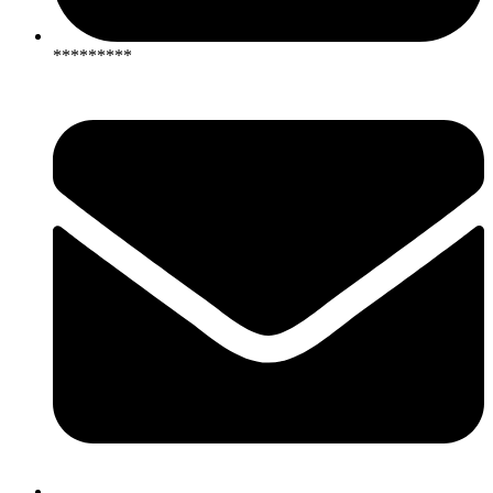
*********