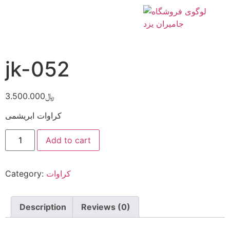
Home
/
کراوات
/ jk-052
jk-052
3.500.000
﷼
کراوات ابریشمی
Add to cart
Category:
کراوات
Description
Reviews (0)