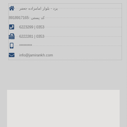
یزد - بلوار امامزاده جعفر
کد پستی :8918917165
6223299 | 0353
6222281 | 0353
*********
info@jamirankh.com