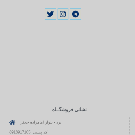
نشانی فروشگــاه
یزد - بلوار امامزاده جعفر
کد پستی :8918917165