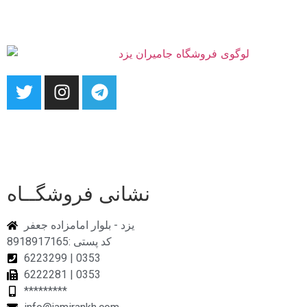
نشانی فروشگــاه
یزد - بلوار امامزاده جعفر
کد پستی :8918917165
6223299 | 0353
6222281 | 0353
*********