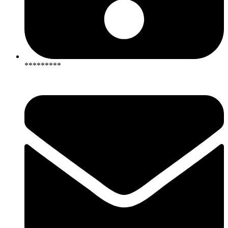
*********