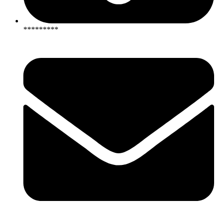
*********