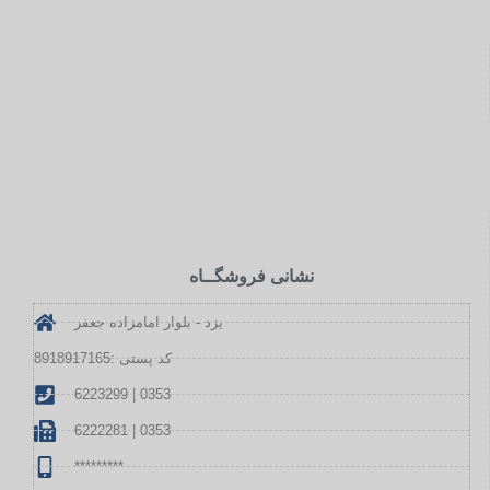
نشانی فروشگــاه
یزد - بلوار امامزاده جعفر
کد پستی :8918917165
6223299 | 0353
6222281 | 0353
*********