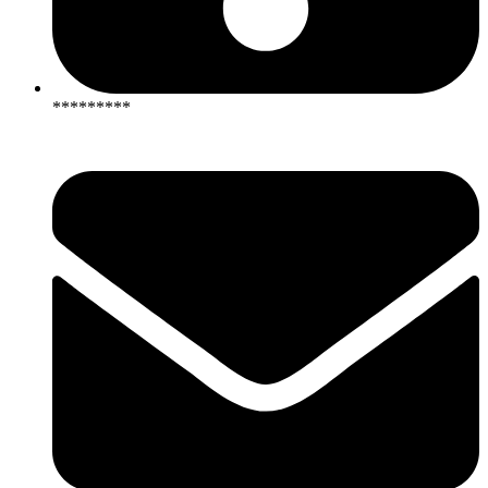
*********