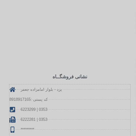
نشانی فروشگــاه
یزد - بلوار امامزاده جعفر
کد پستی :8918917165
6223299 | 0353
6222281 | 0353
*********