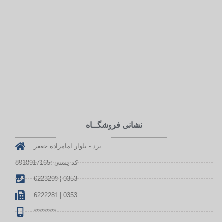
نشانی فروشگــاه
یزد - بلوار امامزاده جعفر
کد پستی :8918917165
6223299 | 0353
6222281 | 0353
*********