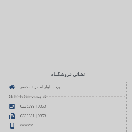
نشانی فروشگــاه
یزد - بلوار امامزاده جعفر
کد پستی :8918917165
6223299 | 0353
6222281 | 0353
*********