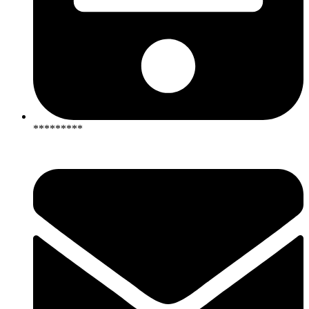
*********