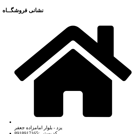
نشانی فروشگــاه
یزد - بلوار امامزاده جعفر
کد پستی :8918917165