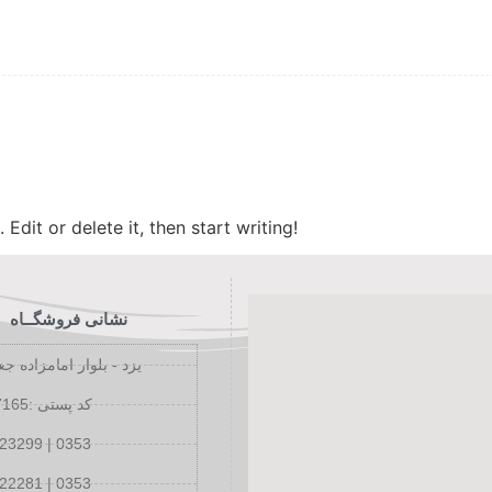
Edit or delete it, then start writing!
نشانی فروشگــاه
یزد - بلوار امامزاده جع
کد پستی :8918917165
23299 | 0353
22281 | 0353