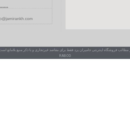
******
fo@jamirankh.com
استفاده از مطالب فروشگاه اینترنتی جامیران یزد فقط برای مقاصد غیرتجاری و با ذک. Copyright © 1402 jamirankh.com 
RABOD